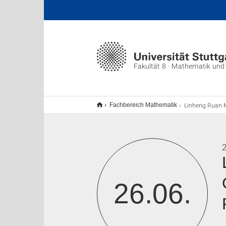
Fakultät 8 · Mathematik und
Linheng Ruan M.Sc.: Generalised Coupling Conditions for Multi-Dimensional Flows in Flu
Fachbereich Mathematik
2
26.06.