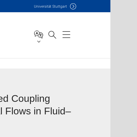
Uni
versität Stuttgart
ed Coupling
l Flows in Fluid–