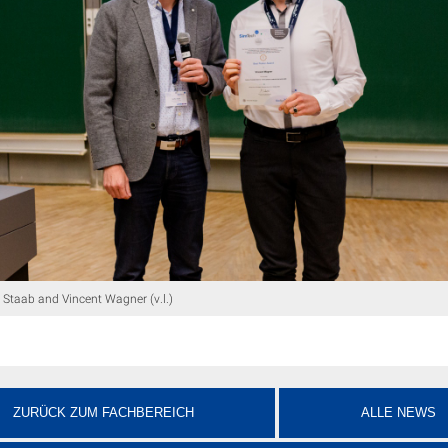
n Staab and Vincent Wagner (v.l.)
ZURÜCK ZUM FACHBEREICH
ALLE NEWS