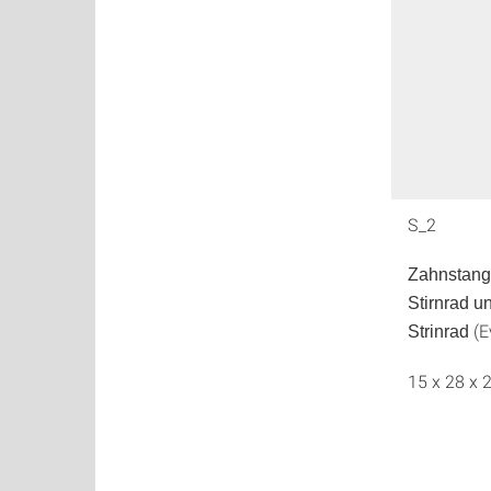
S_2
Zahnstang
Stirnrad u
(E
Strinrad
15 x 28 x 