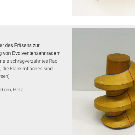
er des Fräsens zur
ng von Evolventenzahnrädern
r als schrägverzahntes Rad
, die Flankenflächen sind
rsen)
30 cm, Holz