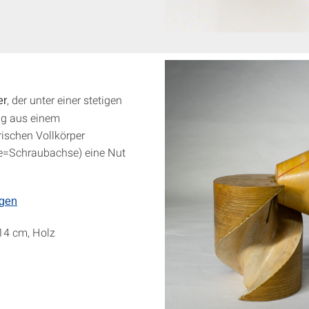
, der unter einer stetigen
er
g aus einem
rischen Vollkörper
e=Schraubachse) eine Nut
ngen
 14 cm, Holz