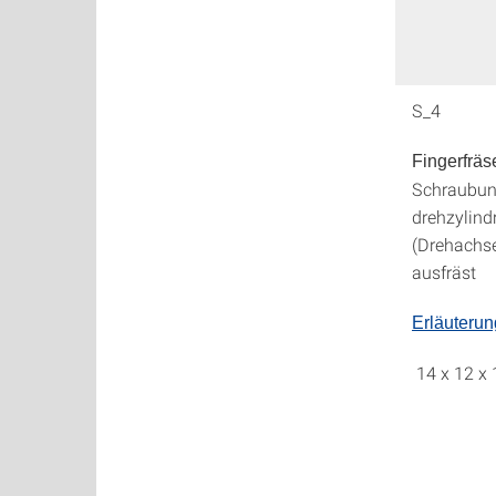
S_4
Fingerfräs
Schraubun
drehzylind
(Drehachs
ausfräst
Erläuteru
14 x 12 x