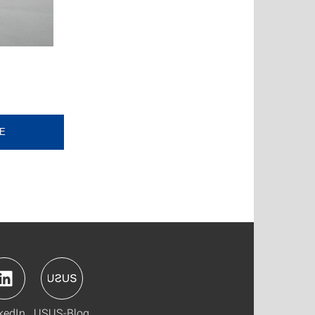
E
kedIn
USUS-Blog