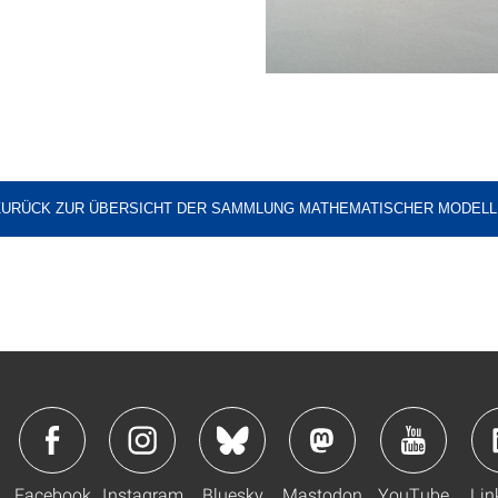
ZURÜCK ZUR ÜBERSICHT DER SAMMLUNG MATHEMATISCHER MODELL
Facebook
Instagram
Bluesky
Mastodon
YouTube
Lin