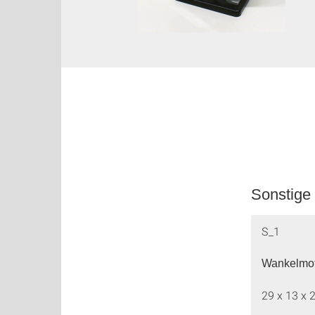
Sonstige
S_1
Wankelmo
29 x 13 x 