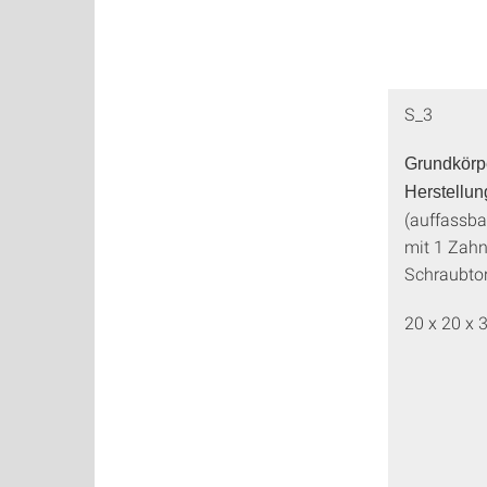
S_3
Grundkörp
Herstellu
(auffassba
mit 1 Zahn
Schraubto
20 x 20 x 