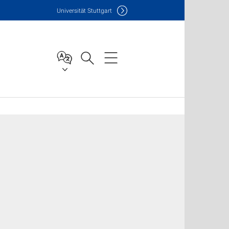
Uni
versität Stuttgart