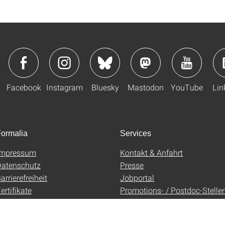
Facebook
Instagram
Bluesky
Mastodon
YouTube
Lin
ormalia
Services
Impressum
Kontakt & Anfahrt
atenschutz
Presse
arrierefreiheit
Jobportal
ertifikate
Promotions- / Postdoc-Stelle
AGB
Uni-Shop