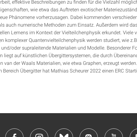
beit, effektive Beschreibungen zu finden für die Vielzahl möglic
igenschaften, wie etwa das Auftreten exotischer Materiezuständ
 neue Phänomene vorherzusagen. Dabei kommenden verschiede
als auch numerische Methoden zum Einsatz. Außerdem wird das
llen Lernens im Kontext der Vielteilchenphysik erkundet. Viele 
en komplexer Quantenvielteilchenphysik werden studiert, wie z.B
und/oder supraleitende Materialien und Modelle. Besonderer F
en liegt auf künstlichen Übergittersystemen, die durch Übereina
n van der Waals Materialien, wie etwa Graphen, erzeugt werden.
 Bereich Übergitter hat Mathias Scheurer 2022 einen ERC Start