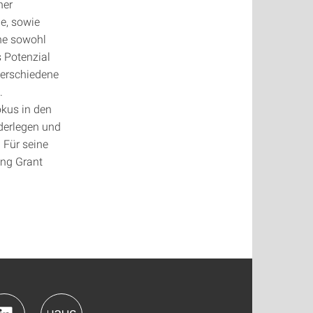
her
e, sowie
ne sowohl
 Potenzial
verschiedene
.
okus in den
nderlegen und
 Für seine
ing Grant