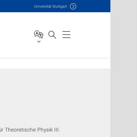
Uni
versität Stuttgart
r Theoretische Physik III.