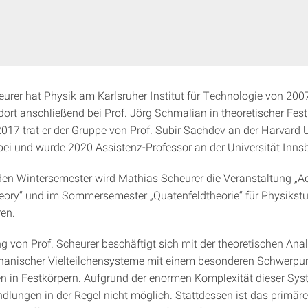
urer hat Physik am Karlsruher Institut für Technologie von 200
 dort anschließend bei Prof. Jörg Schmalian in theoretischer Fes
2017 trat er der Gruppe von Prof. Subir Sachdev an der Harvard U
bei und wurde 2020 Assistenz-Professor an der Universität Inns
n Wintersemester wird Mathias Scheurer die Veranstaltung „
ry“ und im Sommersemester „Quatenfeldtheorie“ für Physikstu
ren.
g von Prof. Scheurer beschäftigt sich mit der theoretischen Ana
anischer Vielteilchensysteme mit einem besonderen Schwerpun
in Festkörpern. Aufgrund der enormen Komplexität dieser Sys
dlungen in der Regel nicht möglich. Stattdessen ist das primäre 