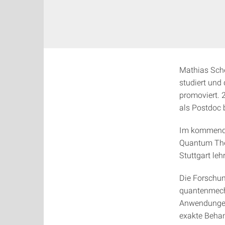
Mathias Sche
studiert und
promoviert. 
als Postdoc 
Im kommende
Quantum Theo
Stuttgart leh
Die Forschun
quantenmech
Anwendungen 
exakte Behan