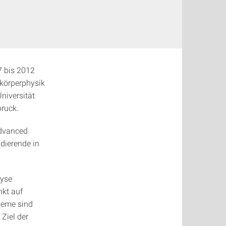
7 bis 2012
tkörperphysik
niversität
bruck.
Advanced
dierende in
lyse
kt auf
teme sind
Ziel der