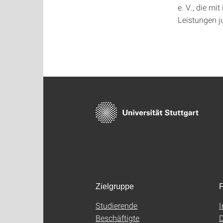
e. V., die m
Leistungen j
Zielgruppe
F
Studierende
Beschäftigte
D