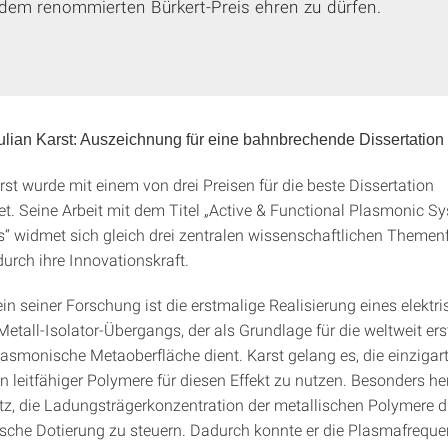
 dem renommierten Bürkert-Preis ehren zu dürfen.
. Julian Karst: Auszeichnung für eine bahnbrechende Dissertation
rst wurde mit einem von drei Preisen für die beste Dissertation
t. Seine Arbeit mit dem Titel „Active & Functional Plasmonic S
“ widmet sich gleich drei zentralen wissenschaftlichen Themen
urch ihre Innovationskraft.
in seiner Forschung ist die erstmalige Realisierung eines elektri
etall-Isolator-Übergangs, der als Grundlage für die weltweit ers
lasmonische Metaoberfläche dient. Karst gelang es, die einzigar
n leitfähiger Polymere für diesen Effekt zu nutzen. Besonders h
atz, die Ladungsträgerkonzentration der metallischen Polymere d
sche Dotierung zu steuern. Dadurch konnte er die Plasmafreque