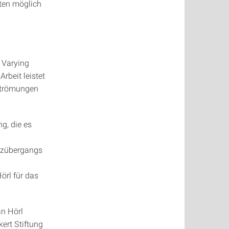
ten möglich
f Varying
rbeit leistet
 Strömungen
g, die es
nzübergangs
örl für das
an Hörl
ert Stiftung