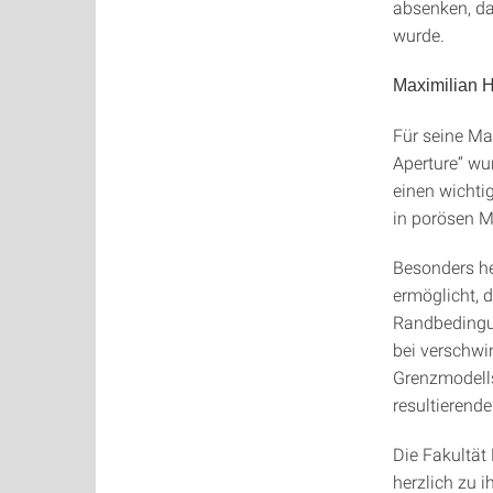
absenken, da
wurde.
Maximilian H
Für seine Ma
Aperture“ wu
einen wichti
in porösen M
Besonders he
ermöglicht, d
Randbedingu
bei verschwi
Grenzmodells
resultierend
Die Fakultät
herzlich zu i