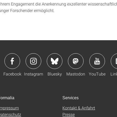
it ihrem Engagement die Anerkennung exzellenter wissenschaftlic
unger Forschender ermöglicht.
Facebook
Instagram
Bluesky
Mastodon
YouTube
Lin
ormalia
Services
Impressum
Kontakt & Anfahrt
atenschutz
Presse