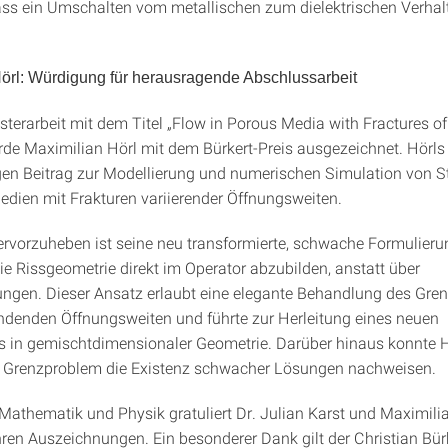
ss ein Umschalten vom metallischen zum dielektrischen Verhal
örl: Würdigung für herausragende Abschlussarbeit
sterarbeit mit dem Titel „Flow in Porous Media with Fractures o
rde Maximilian Hörl mit dem Bürkert-Preis ausgezeichnet. Hörls A
gen Beitrag zur Modellierung und numerischen Simulation von
edien mit Frakturen variierender Öffnungsweiten.
rvorzuheben ist seine neu transformierte, schwache Formulierun
ie Rissgeometrie direkt im Operator abzubilden, anstatt über
ngen. Dieser Ansatz erlaubt eine elegante Behandlung des Gre
ndenden Öffnungsweiten und führte zur Herleitung eines neuen
 in gemischtdimensionaler Geometrie. Darüber hinaus konnte H
e Grenzproblem die Existenz schwacher Lösungen nachweisen.
 Mathematik und Physik gratuliert Dr. Julian Karst und Maximili
hren Auszeichnungen. Ein besonderer Dank gilt der Christian Bürk