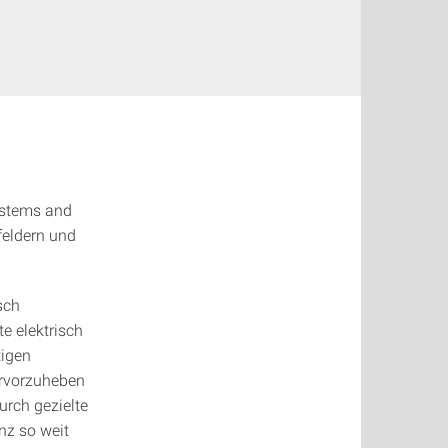
ystems and
feldern und
sch
te elektrisch
tigen
ervorzuheben
urch gezielte
nz so weit