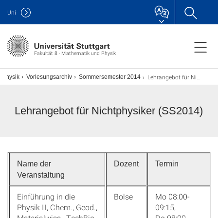
Uni
Fakultät 8 · Mathematik und Physik
Lehrangebot für Nichtphysiker (SS2014)
 Physik
Vorlesungsarchiv
Sommersemester 2014
Lehrangebot für Nichtphysiker (SS2014)
Name der
Dozent
Termin
Veranstaltung
Einführung in die
Bolse
Mo 08:00-
Physik II, Chem., Geod.,
09:15,
Materialwiss., TechBio.
Do 08:00-