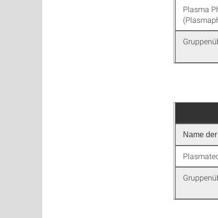
Plasma Ph
(Plasmaph
Gruppenü
Name der 
Plasmatec
Gruppenü