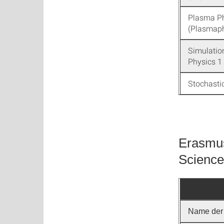
Plasma Ph
(Plasmaph
Simulatio
Physics 1
Stochasti
Erasmus
Science
Name der 