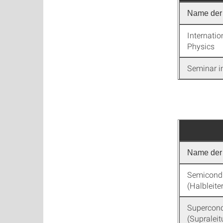
Name der 
Internatio
Physics
Seminar i
Name der 
Semicondu
(Halbleite
Supercond
(Supraleit