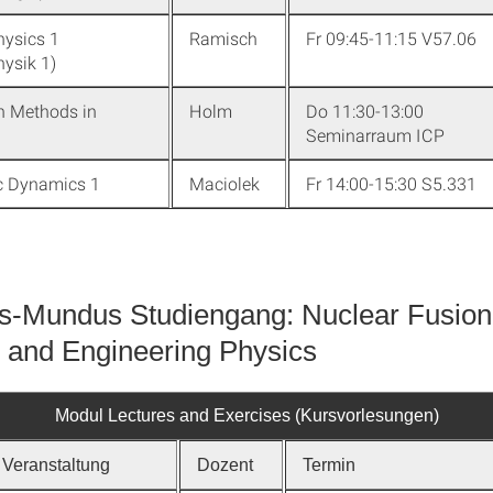
ysics 1
Ramisch
Fr 09:45-11:15 V57.06
ysik 1)
n Methods in
Holm
Do 11:30-13:00
Seminarraum ICP
c Dynamics 1
Maciolek
Fr 14:00-15:30 S5.331
-Mundus Studiengang: Nuclear Fusion
 and Engineering Physics
Modul Lectures and Exercises (Kursvorlesungen)
Veranstaltung
Dozent
Termin