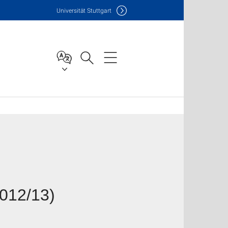
Uni
versität Stuttgart
2012/13)