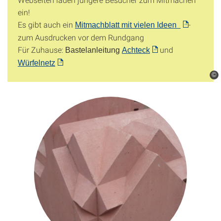
ein!
Es gibt auch ein
-
Mitmachblatt mit vielen Ideen
zum Ausdrucken vor dem Rundgang
Für Zuhause:
und
Bastelanleitung
Achteck
Würfelnetz
©